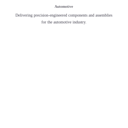
Providing robust and reliable steel solutions
tailored for the demanding oil and gas sector.

Automotive
Delivering precision-engineered components
and assemblies for the automotive industry.

Signage Fabrication
Creating custom signage solutions that
combine durability with aesthetic appeal.